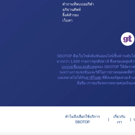
คำถามที่พบบ่อยกีฬา
อภิธานศัพท์
ลิ้งค์สำรอง
เว็บท่า
SBOTOP คือเว็บไซต์เดิมพันออนไลน์ชั้นนำระดับโล
มากกว่า 1,500 รายการทุกสัปดาห์ ซึ่งครอบคลุมทัว
แบบเอเชี่ยนแฮนดิแคพ
ของ SBOTOP ให้อัตราต่อ
ระหว่างการแข่งขันและวิดีโอการถ่ายทอดสดที่ทำให
และพลาดไม่ได้กับ
คาสิโนสด
ที่ดีลเลอร์สุดสวยเจ้
มือถือ เรารองรับหลากหลายสกุลเงินแ
ทำไมถึงเลือกใช้บริการ
เกี่ยวกับ
SBOTOP
เรา