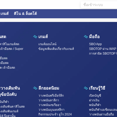
เกมส์
คีโน & ล็อตโต้
นสด
เกมส์
มือถือ
คาสิโนเกมส์สด
เกมส์ออนไลน์
SBO App
เจ้ามือสด / Super
ข้อมูลเพิ่มเติมเกี่ยวกับเกมส์
SBOTOP ผ่าน WAP
การสาธิต SBOTOP
้ามือสด
้ามือสด
ค เจ้ามือสด
วางเดิมพัน
ลีกยอดนิยม
เรียนรู้วิธี
ข้อบังคับ
วางพนันพรีเมียร์ลีก
เปิดบัญชี
วางพนันลาลีกา
ฝากเงิน
ันกีฬา
วางพนันเซเรียอา
พนันกีฬา
งเดิมพันคาสิโนสด
วางพนันบุนเดสลีกา
พนันกีฬาเอเชียนแฮ
เดิมพันเกมส์
กิจกรรมประจำ ยูโร 2024
วางพนันผ่านมือถือ
8 ปีเท่านั้น