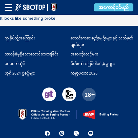
Error
အကောင့်ဝင်မည်
It looks like something broke.
ကျွနိုပ်တို့အကြောင်း
လောင်းကစားစည်းမျဥ်းများနှင့် သတ်မှတ်
ချက်များ
တာဝန်ခံမှုရှိသောလောင်းကစားခြင်း
အစားထိုးလင့်များ
ပင်မဝဘ်ဆိုဒ်
မိတ်ဖက်အဖြစ်ပါဝင်ခဲ့သူများ
ယူရို 2024 ပွဲစဥ်များ
ကမ္ဘာ့ဖလား 2026