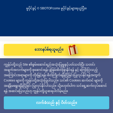
မူပိုင်ခွင့် © SBOTOP.com။ မူပိုင်ခွင့်များရယူပြီး။
ဘောနပ်စ်ရယူမည်။
ကျွန်ုပ်တို့သည် Site ၏စွမ်းဆောင်ရည်အသုံးပြုမှုနှင့်ပတ်သတ်ပြီး သတင်း
အချက်အလက်များကို စုဆောင်းရန်၊ ခွဲခြမ်းစိတ်ဖြာနိုင်ရန် နှင့် ကြော်ငြာသည့်
အကြောင်းအရာများကို တိုးမြှင့်ရန်၊ စိတ်ကြိုက်ချိန်ငြိခြင်းပြုလုပ်နိုင်ရန်အတွက်
Cookies များကို ကျွန်ုပ်တို့အသုံးပြုပါသည်။ သင်၏ Cookies ဆက်တင် များကို
အချိန်မရွေးချိန်ငြိခြင်း ပြုလုပ်နိုင်ပါသည်။ သို့မဟုတ်ပါက သင်ရှေ့ဆက်လုပ်ဆောင်
ရန် အဆင်ပြေသည်ဟု ကျွန်ုပ်တို့ယူဆရပါလိမ့်မည်။
လက်ခံသည် နှင့် ပိတ်သည်။