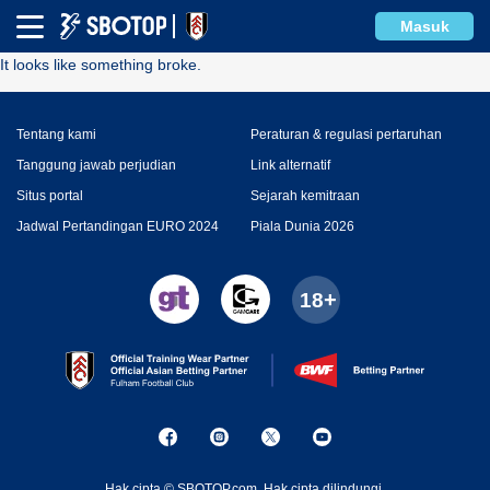
Error
Masuk
It looks like something broke.
Tentang kami
Peraturan & regulasi pertaruhan
Tanggung jawab perjudian
Link alternatif
Situs portal
Sejarah kemitraan
Jadwal Pertandingan EURO 2024
Piala Dunia 2026
Hak cipta © SBOTOP.com. Hak cipta dilindungi.