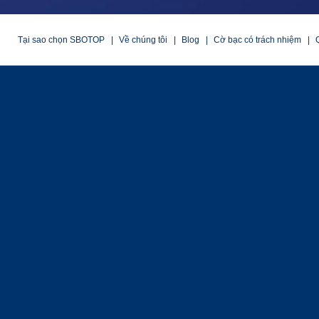
Tại sao chọn SBOTOP
Về chúng tôi
Blog
Cờ bạc có trách nhiệm