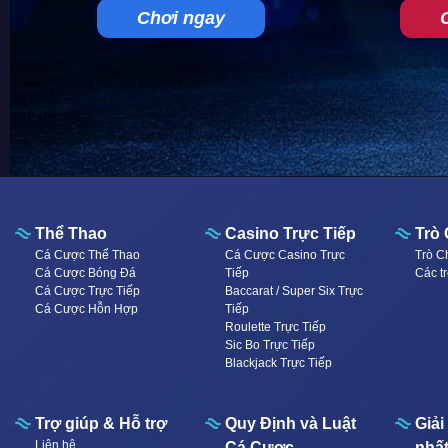
Chơi ngay
Thể Thao
Casino Trực Tiếp
Trò 
Cá Cược Thể Thao
Cá Cược Casino Trực
Trò C
Cá Cược Bóng Đá
Tiếp
Các t
Cá Cược Trực Tiếp
Baccarat / Super Six Trực
Cá Cược Hỗn Hợp
Tiếp
Roulette Trực Tiếp
Sic Bo Trực Tiếp
Blackjack Trực Tiếp
Trợ giúp & Hỗ trợ
Quy Định và Luật
Giải
Liên hệ
Cá Cược
nhấ